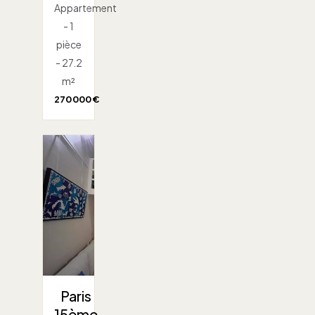
Appartement
- 1
pièce
- 27.2
m²
270 000 €
Paris
15ème