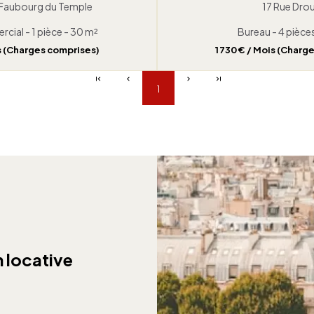
 Faubourg du Temple
17 Rue Dro
cial - 1 pièce - 30 m²
Bureau - 4 pièce
is (Charges comprises)
1 730 € / Mois (Charg
1
n locative