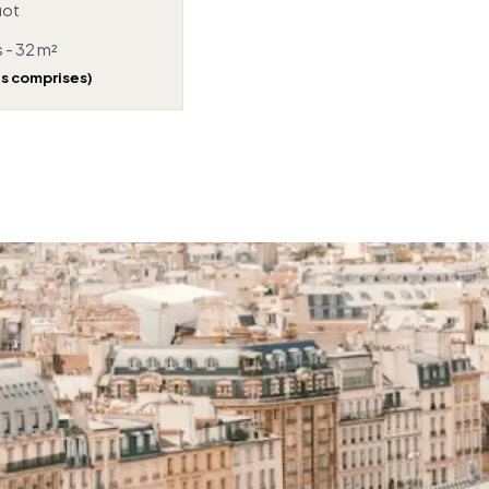
uot
s - 32 m²
es comprises)