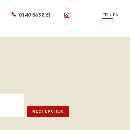
01 40 56 98 61
FR
EN
N
RECHERCHER