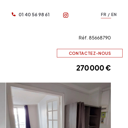
01 40 56 98 61
FR
EN
N
Réf. 85668790
CONTACTEZ-NOUS
270 000 €