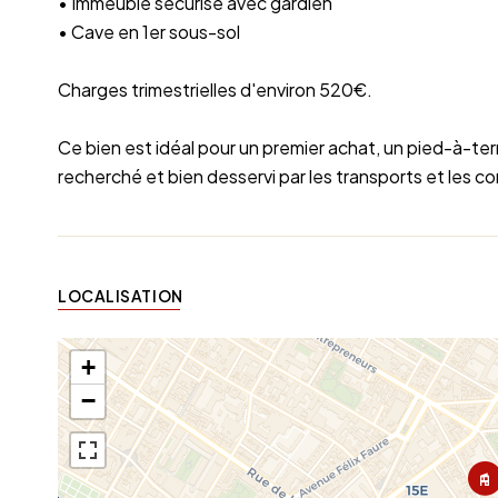
• Immeuble sécurisé avec gardien
• Cave en 1er sous-sol
Charges trimestrielles d'environ 520€.
Ce bien est idéal pour un premier achat, un pied-à-ter
recherché et bien desservi par les transports et les 
LOCALISATION
+
−