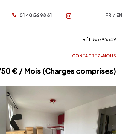
01 40 56 98 61
FR
EN
N
Réf. 85796549
CONTACTEZ-NOUS
750 € / Mois (Charges comprises)