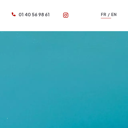
01 40 56 98 61
FR
EN
N