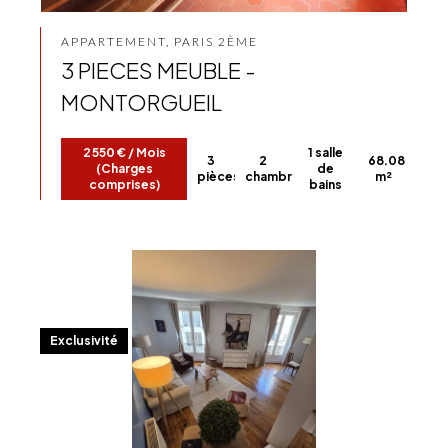
APPARTEMENT, PARIS 2ÈME
3 PIECES MEUBLE -
MONTORGUEIL
2 550 € / Mois
1 salle
3
2
68.08
(Charges
de
pièces
chambres
m²
comprises)
bains
Exclusivité