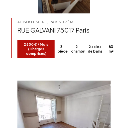
APPARTEMENT, PARIS 17ÈME
RUE GALVANI 75017 Paris
2 600 € / Mois
3
2
2 salles
83
(Charges
pièces
chambres
de bains
m²
comprises)