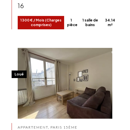
16
1 300 € / Mois (Charges
1
1 salle de
34.14
comprises)
pièce
bains
m²
Loué
APPARTEMENT, PARIS 15ÈME