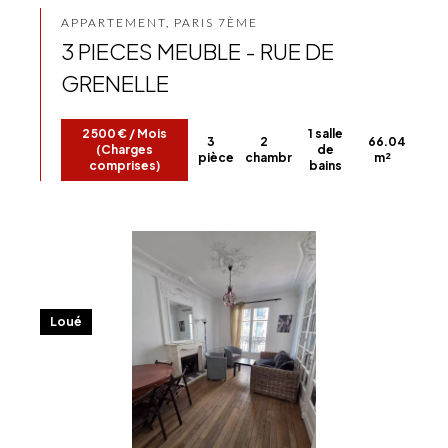
APPARTEMENT, PARIS 7ÈME
3 PIECES MEUBLE - RUE DE
GRENELLE
2 500 € / Mois
1 salle
3
2
66.04
(Charges
de
pièces
chambres
m²
comprises)
bains
Loué