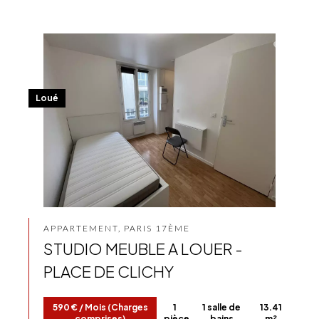
Loué
APPARTEMENT, PARIS 17ÈME
STUDIO MEUBLE A LOUER -
PLACE DE CLICHY
590 € / Mois (Charges
1
1 salle de
13.41
comprises)
pièce
bains
m²