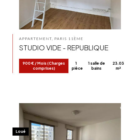
APPARTEMENT, PARIS 11ÈME
STUDIO VIDE - REPUBLIQUE
900 € / Mois (Charges
1
1 salle de
23.03
comprises)
pièce
bains
m²
Loué