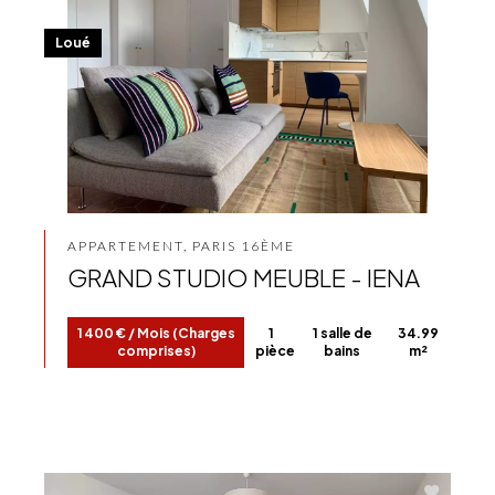
Loué
APPARTEMENT, PARIS 16ÈME
GRAND STUDIO MEUBLE - IENA
1 400 € / Mois (Charges
1
1 salle de
34.99
comprises)
pièce
bains
m²