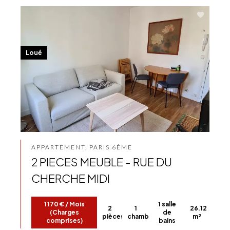
Loué
APPARTEMENT, PARIS 6ÈME
2 PIECES MEUBLE - RUE DU
CHERCHE MIDI
1 170 € / Mois
1 salle
2
1
26.12
(Charges
de
pièces
chambre
m²
comprises)
bains