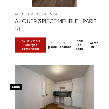
APPARTEMENT, PARIS 14ÈME
A LOUER 3 PIECE MEUBLE - PARIS
14
1 570 € / Mois
1 salle
3
2
61.97
(Charges
de
pièces
chambres
m²
comprises)
bains
Loué