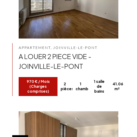
APPARTEMENT, JOINVILLE-LE-PONT
A LOUER 2 PIECE VIDE -
JOINVILLE-LE-PONT
970 € / Mois
1 salle
2
1
41.06
(Charges
de
pièces
chambre
m²
comprises)
bains