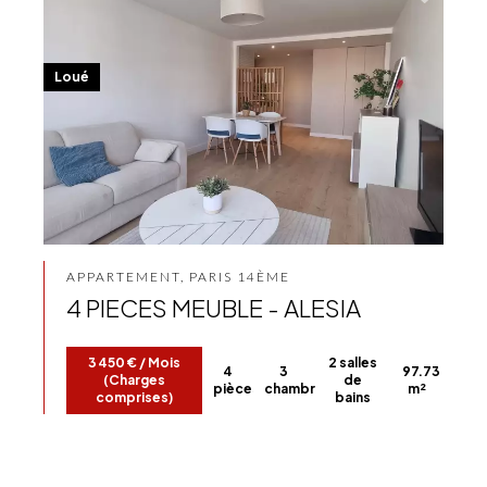
Loué
APPARTEMENT, PARIS 14ÈME
4 PIECES MEUBLE - ALESIA
3 450 € / Mois
2 salles
4
3
97.73
(Charges
de
pièces
chambres
m²
comprises)
bains