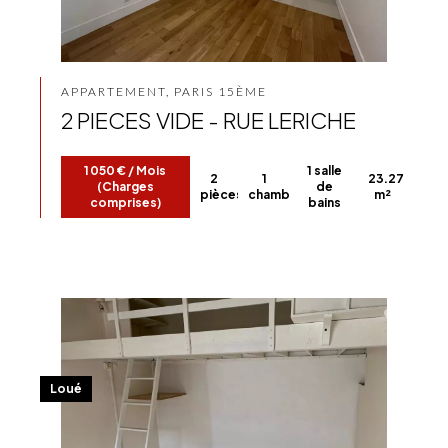
APPARTEMENT, PARIS 15ÈME
2 PIECES VIDE - RUE LERICHE
1 050 € / Mois
1 salle
2
1
23.27
(Charges
de
pièces
chambre
m²
comprises)
bains
Loué