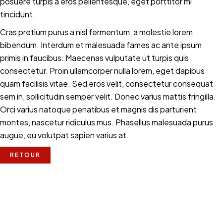
posuere turpis a eros pellentesque, eget porttitor mi
tincidunt.
Cras pretium purus a nisl fermentum, a molestie lorem
bibendum. Interdum et malesuada fames ac ante ipsum
primis in faucibus. Maecenas vulputate ut turpis quis
consectetur. Proin ullamcorper nulla lorem, eget dapibus
quam facilisis vitae. Sed eros velit, consectetur consequat
sem in, sollicitudin semper velit. Donec varius mattis fringilla.
Orci varius natoque penatibus et magnis dis parturient
montes, nascetur ridiculus mus. Phasellus malesuada purus
augue, eu volutpat sapien varius at.
RETOUR