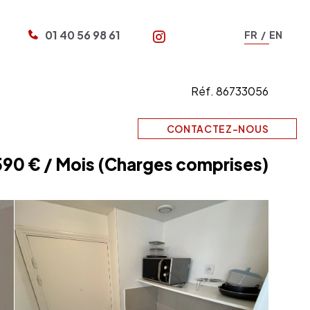
01 40 56 98 61
FR
EN
N
Réf. 86733056
CONTACTEZ-NOUS
590 € / Mois (Charges comprises)